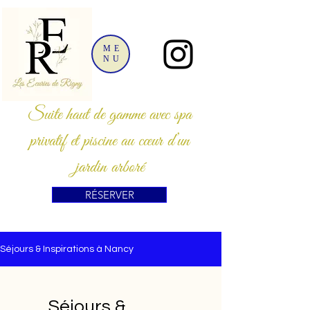
ME
NU
Suite haut de gamme avec spa
privatif et piscine au cœur d’un
jardin arboré
RÉSERVER
Séjours & Inspirations à Nancy
Séjours &