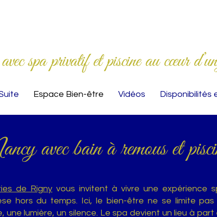
ec spa privatif et piscine au cœur d’un
Suite
Espace Bien-être
Vidéos
Disponibilités 
ncy avec bain à remous et pisci
ies de Rigny
vous invitent à vivre une expérience s
e hors du temps. Ici, le bien-être ne se limite pas
une lumière, un silence. Le spa devient un lieu à part