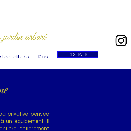
 jardin arboré
RÉSERVER
et conditions
Plus
ne
pa privative pensée
 à un équipement. Il
 entière, entièrement