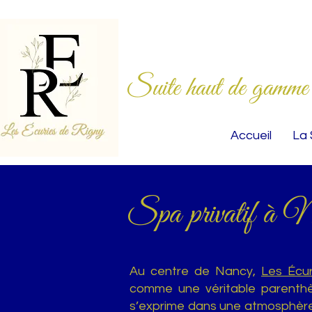
Suite haut de gamme av
Accueil
La 
Spa privatif à Na
Au centre de Nancy,
Les Écur
comme une véritable parenthès
s’exprime dans une atmosphère, 