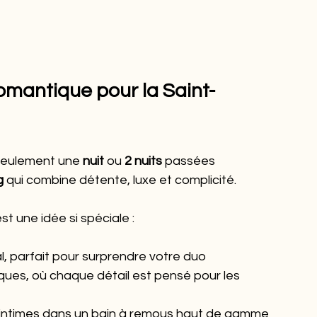
romantique pour la Saint-
seulement une 
nuit
 ou 
2 nuits
 passées 
g
 qui combine détente, luxe et complicité.
est une idée si spéciale :
l, parfait pour surprendre votre duo
siques, où chaque détail est pensé pour les 
s intimes dans un bain à remous haut de gamme