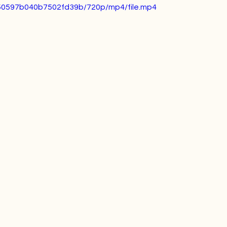
450597b040b7502fd39b/720p/mp4/file.mp4