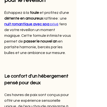
pour le réveillon
Échappez à la 
foule
 et profitez d'une 
détente en amoureux
 raffinée : une 
nuit romantique avec spa
 privé
 fera 
de votre réveillon un moment 
magique. Cette formule intimiste vous 
permet de 
passer le nouvel an
 en 
parfaite harmonie, bercés par les 
bulles et une ambiance sur mesure.
Le confort d'un hébergement 
pensé pour deux
Ces havres de paix sont conçus pour 
offrir une expérience sensorielle 
unique, de l'eau chaude apaisante à 