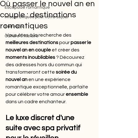
Où passer le nouvel an en
Escapade romantique
couple : destinations
Infos pratiques pour votre séjour
romantiques
Bien-être
Vous êtes à la recherche des 
Culture & histoire
meilleures destinations
 pour 
passer le 
nouvel an en couple
 et créer des 
moments inoubliables
 ? Découvrez 
des adresses hors du commun qui 
transformeront cette 
soirée du 
nouvel an
 en une expérience 
romantique exceptionnelle, parfaite 
pour célébrer votre amour 
ensemble
dans un cadre enchanteur.
Le luxe discret d'une 
suite avec spa privatif 