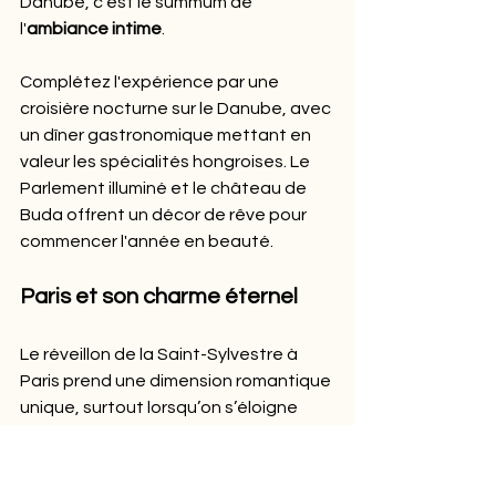
Danube, c'est le summum de 
l'
ambiance intime
.
Complétez l'expérience par une 
croisière nocturne sur le Danube, avec 
un dîner gastronomique mettant en 
valeur les spécialités hongroises. Le 
Parlement illuminé et le château de 
Buda offrent un décor de rêve pour 
commencer l'année en beauté.
Paris et son charme éternel
Le réveillon de la Saint-Sylvestre à 
Paris prend une dimension romantique 
unique, surtout lorsqu’on s’éloigne 
des grands axes touristiques. 
Imaginez une promenade main dans la 
main le long de la Seine, avec les 