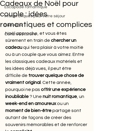
Cadeaux de Noël pour
Escapade romantique
couple : idées
Infos pratiques pour votre séjour
romantiques et complices
Bien-être
Noël approche, et vous êtes 
Culture & histoire
sûrement en train de 
chercher un 
cadeau
 qui fera plaisir à votre moitié 
ou à un couple que vous aimez. Entre 
les classiques cadeaux matériels et 
les idées déjà vues, il peut être 
difficile de 
trouver quelque chose de 
vraiment original
. Cette année, 
pourquoi ne pas 
offrir une expérience 
inoubliable
 ? Une 
nuit romantique
, un 
week-end en amoureux
 ou un 
moment de bien-être
 partagé sont 
autant de façons de créer des 
souvenirs mémorables et de renforcer 