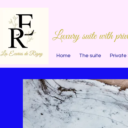
Luxury suite with priv
Home
The suite
Private