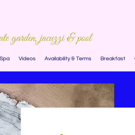
ate garden, jacuzzi & pool
 Spa
Videos
Availability & Terms
Breakfast